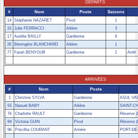
DÉPARTS
#
Nom
Poste
Saisons
14
Stéphanie NAZARET
Pivot
1
15
Julie FERRACCI
Ailière
3
17
Aurélie BAILLY
Gardienne
6
26
Bérengère BLANCHARD
Ailière
1
77
Farah BENYOUB
Gardienne
2
Arrêt
ARRIVÉES
#
Nom
Poste
1
Christine SYLVA
Gardienne
ASUL VAU
55
Naouel BABY
Ailière
SAINT-C
76
Charlotte RAULT
Gardienne
Réserve (
84
Victoria GUIN
Pivot
Réserve (
96
Précillia COURANT
Arrière
PORT-DE