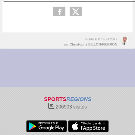
Publié le
07 août 2017
par
Christophe BILLON-PIERRON
SPORTS
REGIONS
206903
visites