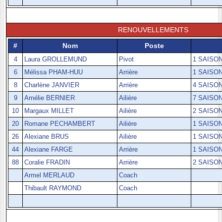
RENOUVELLEMENTS
#
Nom
Poste
4
Laura GROLLEMUND
Pivot
1 SAISON
6
Mélissa PHAM-HUU
Arrière
1 SAISON
8
Charlène JANVIER
Arrière
4 SAISON
9
Amélie BERNIER
Ailière
7 SAISON
10
Margaux MILLET
Ailière
2 SAISON
20
Romane PECHAMBERT
Ailière
1 SAISON
26
Alexiane BRUS
Ailière
1 SAISON
44
Alexiane FARGE
Arrière
1 SAISON
88
Coralie FRADIN
Arrière
2 SAISON
Armel MERLAUD
Coach
Thibault RAYMOND
Coach