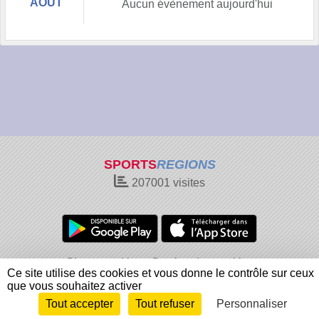
AOÛT
Aucun évènement aujourd'hui
SPORTS
REGIONS
207001
visites
Charte cookies
Gestion des cookies
Ce site utilise des cookies et vous donne le contrôle sur ceux
Informations légales
Signaler un contenu inapproprié
que vous souhaitez activer
Tout accepter
Tout refuser
Personnaliser
Envie de participer ?
Connexion