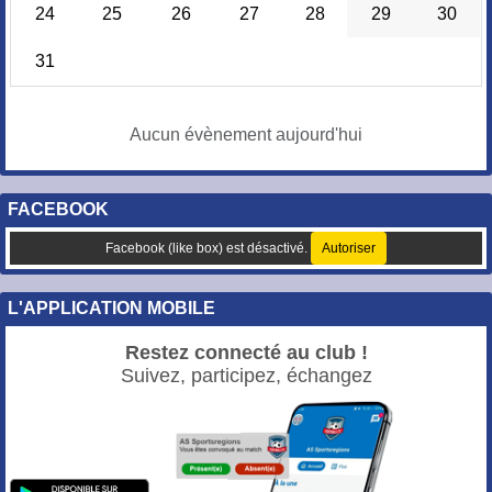
24
25
26
27
28
29
30
31
Aucun évènement aujourd'hui
FACEBOOK
Facebook (like box) est désactivé.
Autoriser
L'APPLICATION MOBILE
Restez connecté au club !
Suivez, participez, échangez