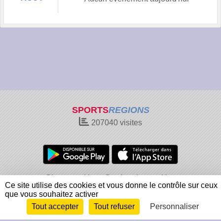
SPORTS
REGIONS
207040
visites
Charte cookies
Gestion des cookies
Ce site utilise des cookies et vous donne le contrôle sur ceux
Informations légales
Signaler un contenu inapproprié
que vous souhaitez activer
Tout accepter
Tout refuser
Personnaliser
Envie de participer ?
Connexion