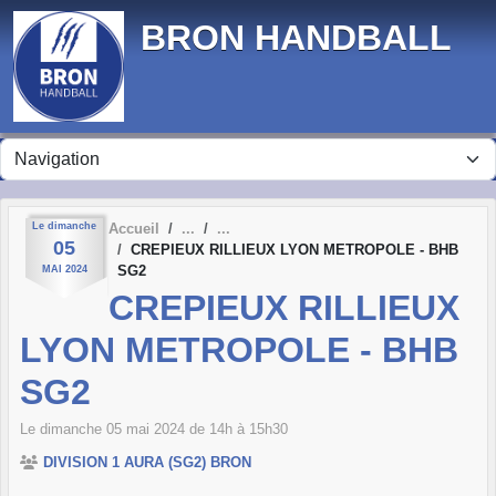
Panneau de gestion des cookies
BRON HANDBALL
Le
dimanche
Accueil
05
CREPIEUX RILLIEUX LYON METROPOLE - BHB
SG2
MAI
2024
CREPIEUX RILLIEUX
LYON METROPOLE - BHB
SG2
Le
dimanche
05
mai
2024
de 14h à 15h30
DIVISION 1 AURA (SG2) BRON