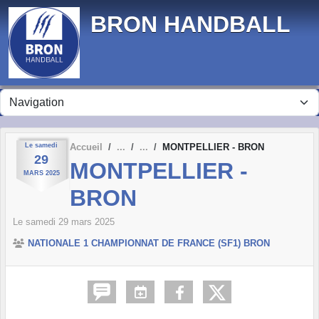
Panneau de gestion des cookies
BRON HANDBALL
Le
samedi
Accueil
MONTPELLIER - BRON
29
MONTPELLIER -
MARS
2025
BRON
Le
samedi
29
mars
2025
NATIONALE 1 CHAMPIONNAT DE FRANCE (SF1) BRON