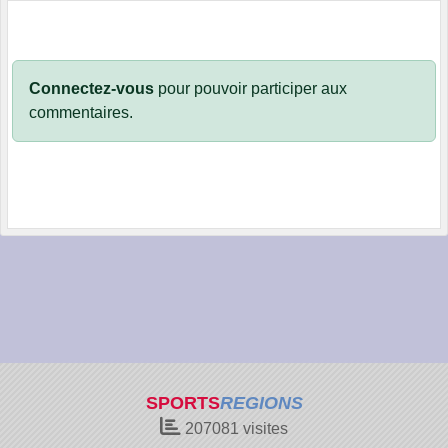
Connectez-vous
pour pouvoir participer aux
commentaires.
SPORTS
REGIONS
207081
visites