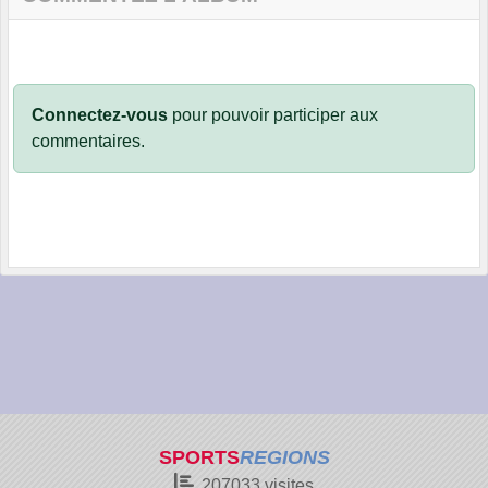
Connectez-vous
pour pouvoir participer aux
commentaires.
SPORTS
REGIONS
207033
visites